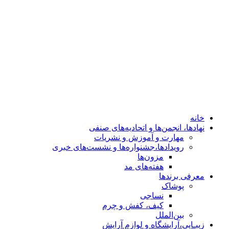
هفته‌های مد
معرفی برندها
پوشاک
نساجی
کیف، کفش و چرم
بین‌الملل
زیبـایی،آرایشگاه و لوازم آرایش
کلینیک‌های زیبایی
خودرو
معماری، دکوراسیون وسازندگان
ساعت،طلا،جواهر
خانه
نهادها، انجمن‌ها و اتحادیه‌های صنفی
مهارت و آموزش و نشریات
رویدادها،جشنواره‌ها و نشست‌های خبری
مزون‌ها
هفته‌های مد
معرفی برندها
پوشاک
نساجی
کیف، کفش و چرم
بین‌الملل
زیبـایی،آرایشگاه و لوازم آرایش