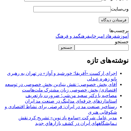
وب‌سایت
برچسب‌ها
آموزش
فرهاد امیرخانی
فرهنگ
مد و فرهنگ
جستجو
جستجو
نوشته‌های تازه
اجرای ارکست «آفریقا؛ خورشید و آواز» در تهران به رهبری
بانو زهره عبدلی
آقای بخش خصوصی: نقش بنیادین بخش خصوصی در توسعه
اقتصادی/ بخش خصوصی زبان مشترک ملت‌هاست
مصاحبه با دکتر سعید من‌شی؛ ضرورت بازتعریف
استانداردهای حرفه‌ای مدلینگ در صنعت مد ایران
رستاخیز صنعت مد در ایران: فرصتی برای نشاط اقتصادی و
شکوفایی هنری
مدير عامل شرکت «سامع پاد نوين» تشريح کرد نقش
نـمايشگاههای ایران در کشف بازارهاي جديد