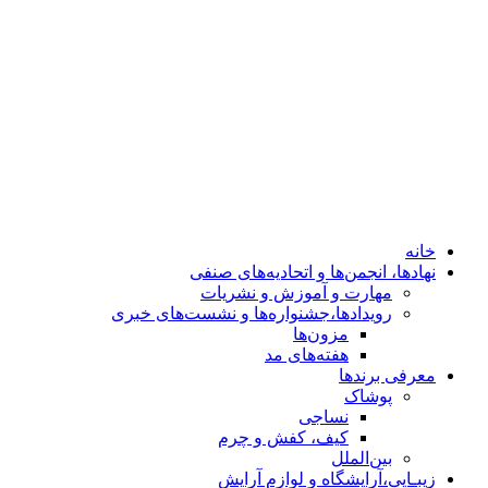
هفته‌های مد
معرفی برندها
پوشاک
نساجی
کیف، کفش و چرم
بین‌الملل
زیبـایی،آرایشگاه و لوازم آرایش
کلینیک‌های زیبایی
خودرو
معماری، دکوراسیون وسازندگان
ساعت،طلا،جواهر
خانه
نهادها، انجمن‌ها و اتحادیه‌های صنفی
مهارت و آموزش و نشریات
رویدادها،جشنواره‌ها و نشست‌های خبری
مزون‌ها
هفته‌های مد
معرفی برندها
پوشاک
نساجی
کیف، کفش و چرم
بین‌الملل
زیبـایی،آرایشگاه و لوازم آرایش