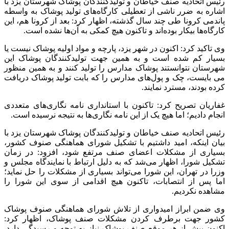
رئیس اتحادیه صنف خیاطان و تولیدکنندگان پوشاک شهرستان یزد با
اشاره به ضرر ناشی از تعطیلی کارگاه‌های تولید پوشاک به واسطه
پاندمی کرونا طی چند سال گذشته، اظهار کرد: بعد از کرونا هم، این
کارگاه‌ها بیکار بوده‌اند و تاکنون هیچ کمکی به آن‌ها نشده است.
وی تاکید کرد: اکنون در شهر یزد، پارچه و مواد اولیه پوشاک نیست یا
بسیار کم شده است و به همین جهت تولیدکنندگان پوشاک این
شهرستان نتوانستند پوشاک مدارس را تولید کنند و به همین منظور
می بایست، چک و پول‌های مدارس را که بابت تولید پوشاک دریافت
کرده بودند، مسترد نمایند.
غفاریان تصریح کرد: تاکنون با استانداری نامه نگاری‌های متعددی
انجام دادیم؛ اما هیچ یک از این نامه نگاری‌ها به نتیجه نرسیده است.
رئیس اتحادیه صنف خیاطان و تولیدکنندگان پوشاک شهرستان یزد با
بیان اینکه، امید داشتیم با تشکیل شورای هماهنگی صنوف کشور،
بسیاری از مشکلات اعضای صنف مرتفع شود، افزود: در زمان
تشکیل شورا، اظهار می‌شد که به دلیل ارتباط با نمایندگاه مجلس و
وزرا در تهران، این شورا می‌تواند بسیاری از مشکلات را حل نماید؛
اما پس از انتصابات، تاکنون هیچ اقدامی از سوی این شورا را
مشاهده نکردیم.
وی ضمن ابراز امیدواری از تلاش شورای هماهنگی صنوف پوشاک
کشور جهت برطرف کردن مشکلات صنف پوشاک، اظهار کرد:
اکنون بیش از هر موقع صنف پوشاک نیاز به توجه و رسیدگی دارد.