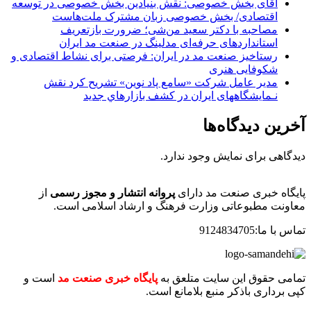
آقای بخش خصوصی: نقش بنیادین بخش خصوصی در توسعه
اقتصادی/ بخش خصوصی زبان مشترک ملت‌هاست
مصاحبه با دکتر سعید من‌شی؛ ضرورت بازتعریف
استانداردهای حرفه‌ای مدلینگ در صنعت مد ایران
رستاخیز صنعت مد در ایران: فرصتی برای نشاط اقتصادی و
شکوفایی هنری
مدير عامل شرکت «سامع پاد نوين» تشريح کرد نقش
نـمايشگاههای ایران در کشف بازارهاي جديد
آخرین دیدگاه‌ها
دیدگاهی برای نمایش وجود ندارد.
پایگاه خبری صنعت مد دارای
پروانه انتشار و مجوز رسمی
از
معاونت مطبوعاتی وزارت فرهنگ و ارشاد اسلامی است.
تماس با ما:9124834705
تمامی حقوق این سایت متلعق به
پایگاه خبری صنعت مد
است و
کپی برداری باذکر منبع بلامانع است.