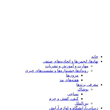
هفته‌های مد
معرفی برندها
پوشاک
نساجی
کیف، کفش و چرم
بین‌الملل
زیبـایی،آرایشگاه و لوازم آرایش
کلینیک‌های زیبایی
خودرو
معماری، دکوراسیون وسازندگان
ساعت،طلا،جواهر
خانه
نهادها، انجمن‌ها و اتحادیه‌های صنفی
مهارت و آموزش و نشریات
رویدادها،جشنواره‌ها و نشست‌های خبری
مزون‌ها
هفته‌های مد
معرفی برندها
پوشاک
نساجی
کیف، کفش و چرم
بین‌الملل
زیبـایی،آرایشگاه و لوازم آرایش