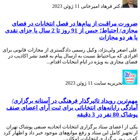
دکتر فرهاد امیرخانی
11 ژوئن 2023
ضرورت مراقبت از پیام‌ها در فصل انتخابات در فضای
مجازی/ احتیاط؛ حبس از 91 روز تا 2 سال یا جزای نقدی
یا هر دو مجازات
علی اصغر ولی‌نژاد، وکیل رسمی دادگستری از مجازات قانونی برای
افرادی که بی‌احتیاط نسبت به ارسال پیام به قصد نشر اکاذیب در
فضای مجازی به ویژه در ایام انتخابات اقدام...
تحریریه سایت
11 ژوئن 2023
مهم‌ترین رویداد تاثیرگذار فرهنگی در آستانه برگزاری/
آمادگی رایانه‌های انتخاباتی برای ثبت آرای اعضای صنف
پوشاک 80 نفر در 3 دقیقه
یکی از اعضای ستاد برگزاری انتخابات اتحادیه صنفی پوشاک تهران
از تجهیز کامل این ستاد و رفع موانع‌های موجود خبر داد و اظهار کرد
که در روز برگزاری انتخابات، امکان...