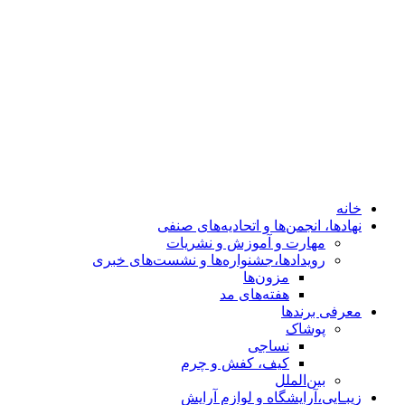
هفته‌های مد
معرفی برندها
پوشاک
نساجی
کیف، کفش و چرم
بین‌الملل
زیبـایی،آرایشگاه و لوازم آرایش
کلینیک‌های زیبایی
خودرو
معماری، دکوراسیون وسازندگان
ساعت،طلا،جواهر
خانه
نهادها، انجمن‌ها و اتحادیه‌های صنفی
مهارت و آموزش و نشریات
رویدادها،جشنواره‌ها و نشست‌های خبری
مزون‌ها
هفته‌های مد
معرفی برندها
پوشاک
نساجی
کیف، کفش و چرم
بین‌الملل
زیبـایی،آرایشگاه و لوازم آرایش