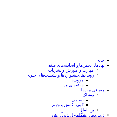
هفته‌های مد
معرفی برندها
پوشاک
نساجی
کیف، کفش و چرم
بین‌الملل
زیبـایی،آرایشگاه و لوازم آرایش
کلینیک‌های زیبایی
خودرو
معماری، دکوراسیون وسازندگان
ساعت،طلا،جواهر
خانه
نهادها، انجمن‌ها و اتحادیه‌های صنفی
مهارت و آموزش و نشریات
رویدادها،جشنواره‌ها و نشست‌های خبری
مزون‌ها
هفته‌های مد
معرفی برندها
پوشاک
نساجی
کیف، کفش و چرم
بین‌الملل
زیبـایی،آرایشگاه و لوازم آرایش